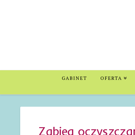
Profesjonaln
Gabinet
Kosmetyczny
GABINET
OFERTA
w
Zabierzowie
Zabieg oczyszcz