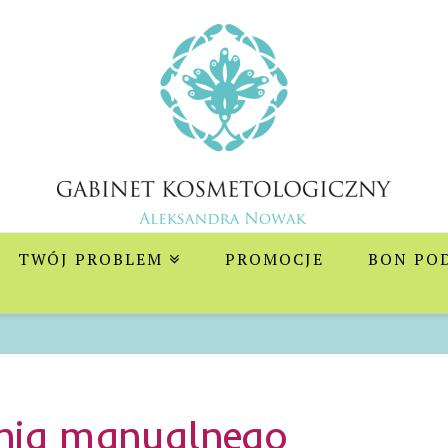
y
TWÓJ PROBLEM
PROMOCJE
BON PO
ania manualnego