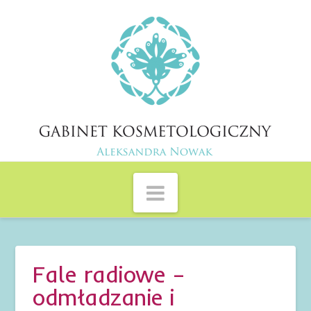
Profesjonalny
Gabinet
Kosmetyczny
Navigation
w
Zabierzowie
Fale radiowe –
odmładzanie i