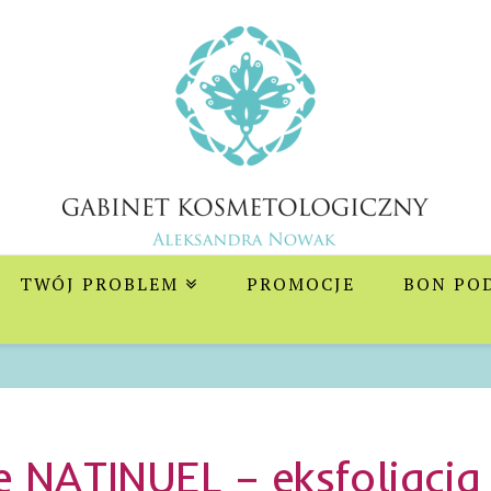
y
TWÓJ PROBLEM
PROMOCJE
BON PO
ne NATINUEL – eksfoliacj