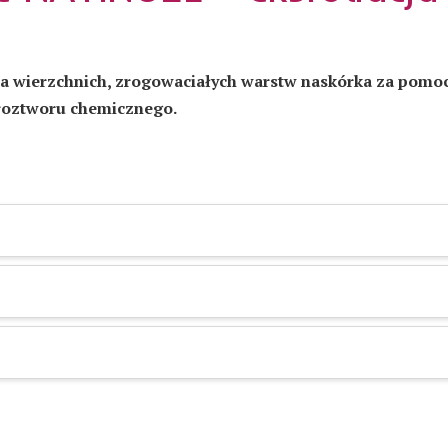
ia wierzchnich, zrogowaciałych warstw naskórka
za pomoc
roztworu chemicznego.