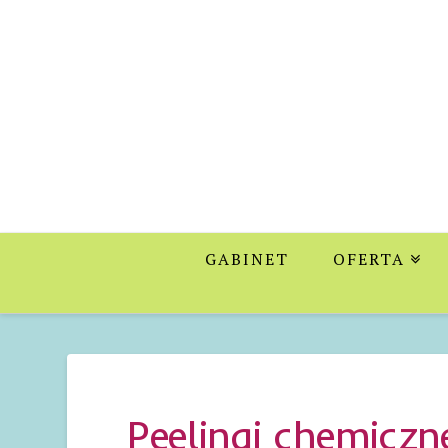
Profesjonaln
Gabinet
Kosmetyczny
GABINET
OFERTA
w
Zabierzowie
Peelingi chemicz